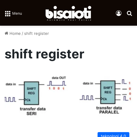
Log In
Se
Menu
Home
/
shift register
shift register
teknologi 4.0