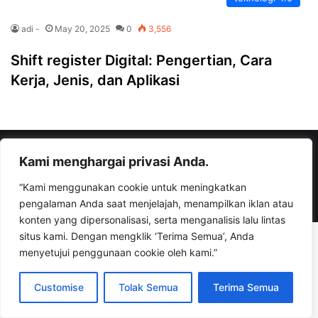
adi -
May 20, 2025
0
3,556
Shift register Digital: Pengertian, Cara
Kerja, Jenis, dan Aplikasi
© Copyright 2026, All Rights Reserved |
bisaioti.com
Kami menghargai privasi Anda.
“Kami menggunakan cookie untuk meningkatkan
Facebook
YouTube
Instagram
TikTok
WhatsApp
pengalaman Anda saat menjelajah, menampilkan iklan atau
konten yang dipersonalisasi, serta menganalisis lalu lintas
situs kami. Dengan mengklik ‘Terima Semua’, Anda
menyetujui penggunaan cookie oleh kami.”
Customise
Tolak Semua
Terima Semua