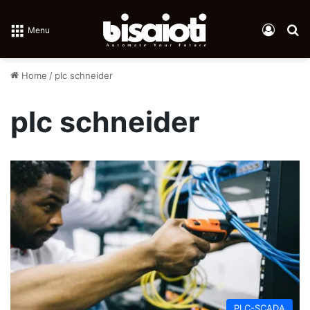
Log In
Se
Menu
Home
/
plc schneider
plc schneider
PLC-SCADA