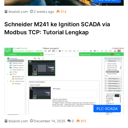
bisaioti.com
2 weeks ago
514
Schneider M241 ke Ignition SCADA via
Modbus TCP: Tutorial Lengkap
PLC-SCADA
bisaioti.com
December 14, 2025
0
915