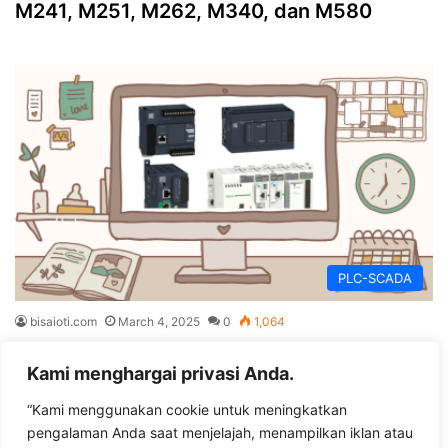
M241, M251, M262, M340, dan M580
PLC-SCADA
bisaioti.com
March 4, 2025
0
1,064
Panduan Lengkap Belajar PLC Schneider
Kami menghargai privasi Anda.
dari Pemula hingga Expert
“Kami menggunakan cookie untuk meningkatkan
pengalaman Anda saat menjelajah, menampilkan iklan atau