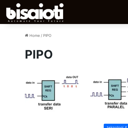
Home
/
PIPO
PIPO
teknologi 4