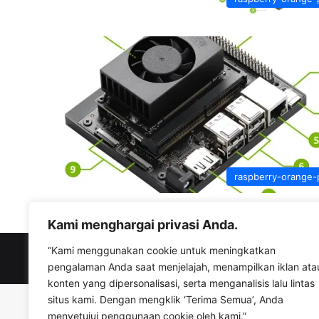
raspberry-orange-
Kami menghargai privasi Anda.
“Kami menggunakan cookie untuk meningkatkan
© Copyright 2026, All Rights Reserved |
bisaioti.com
pengalaman Anda saat menjelajah, menampilkan iklan ata
konten yang dipersonalisasi, serta menganalisis lalu lintas
situs kami. Dengan mengklik ‘Terima Semua’, Anda
menyetujui penggunaan cookie oleh kami.”