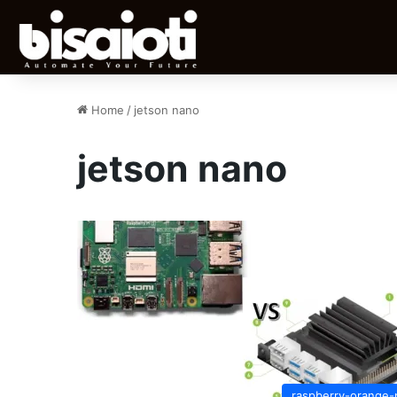
Home
/
jetson nano
jetson nano
raspberry-orange-