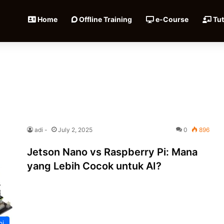
Home
Offline Training
e-Course
Tut
adi -
July 2, 2025
0
896
Jetson Nano vs Raspberry Pi: Mana
yang Lebih Cocok untuk AI?
pi