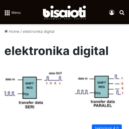
Log In
Se
Menu
Home
/
elektronika digital
elektronika digital
teknologi 4.0