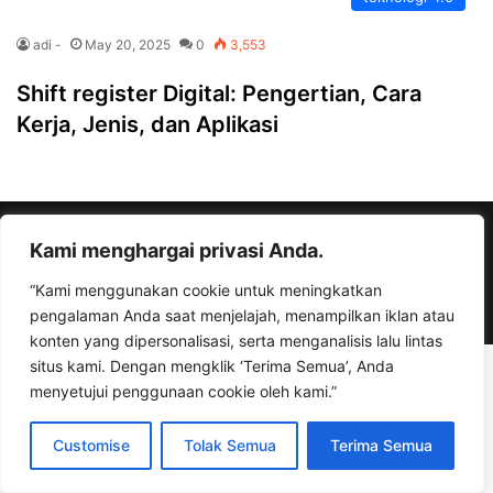
adi -
May 20, 2025
0
3,553
Shift register Digital: Pengertian, Cara
Kerja, Jenis, dan Aplikasi
© Copyright 2026, All Rights Reserved |
bisaioti.com
Kami menghargai privasi Anda.
“Kami menggunakan cookie untuk meningkatkan
Facebook
YouTube
Instagram
TikTok
WhatsApp
pengalaman Anda saat menjelajah, menampilkan iklan atau
konten yang dipersonalisasi, serta menganalisis lalu lintas
situs kami. Dengan mengklik ‘Terima Semua’, Anda
menyetujui penggunaan cookie oleh kami.”
Customise
Tolak Semua
Terima Semua