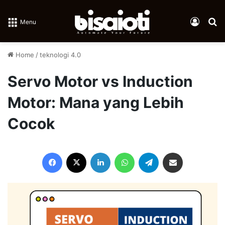
Log In
Se
Menu
Home
/
teknologi 4.0
Servo Motor vs Induction
Motor: Mana yang Lebih
Cocok
Facebook
X
LinkedIn
WhatsApp
Telegram
Share via Email