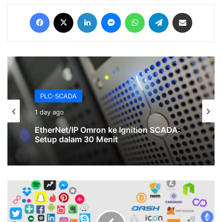
Facebook
X
LinkedIn
Messenger
WhatsApp
Telegram
Share via Email
PLC-SCADA
1 day ago
EtherNet/IP Omron ke Ignition SCADA:
Setup dalam 30 Menit
Konsep
Dasar
Web3
dan