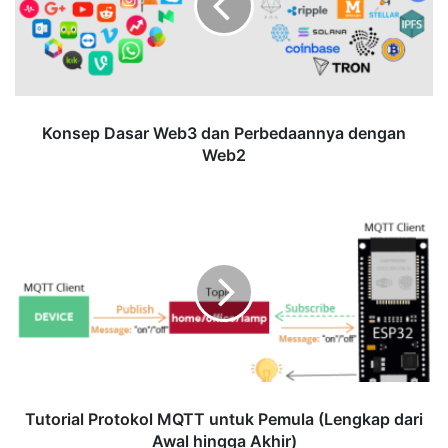
Perbedaannya
dengan
Web2
Konsep Dasar Web3 dan Perbedaannya dengan
Web2
Tutorial
Protokol
MQTT
untuk
Pemula
(Lengkap
dari
Awal
hingga
Akhir)
Tutorial Protokol MQTT untuk Pemula (Lengkap dari
Awal hingga Akhir)