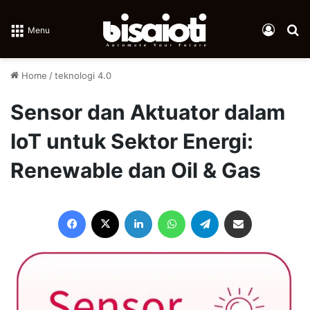
Log In
Se
Menu
Home
/
teknologi 4.0
Sensor dan Aktuator dalam
IoT untuk Sektor Energi:
Renewable dan Oil & Gas
Facebook
X
LinkedIn
WhatsApp
Telegram
Share via Email