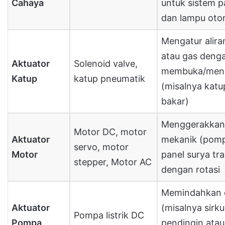
Cahaya
untuk sistem p
dan lampu oto
Mengatur alira
atau gas deng
Aktuator
Solenoid valve,
membuka/menu
Katup
katup pneumatik
(misalnya kat
bakar)
Menggerakka
Motor DC, motor
Aktuator
mekanik (pomp
servo, motor
Motor
panel surya tr
stepper, Motor AC
dengan rotasi
Memindahkan c
Aktuator
(misalnya sirkul
Pompa listrik DC
Pompa
pendingin atau