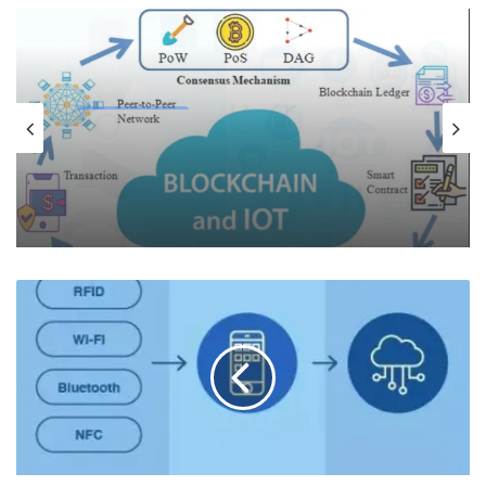
teknologi 4.0
June 23, 2025
Blockchain dalam IoT: Apakah Solusi
Keamanan Masa Depan?
Cloud
Computing
dalam
IoT:
Fungsi
dan
Manfaatnya