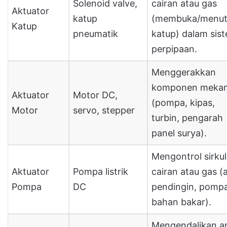
Solenoid valve,
cairan atau gas
Aktuator
katup
(membuka/menu
Katup
pneumatik
katup) dalam sis
perpipaan.
Menggerakkan
komponen mekan
Aktuator
Motor DC,
(pompa, kipas,
Motor
servo, stepper
turbin, pengarah
panel surya).
Mengontrol sirkul
Aktuator
Pompa listrik
cairan atau gas (a
Pompa
DC
pendingin, pomp
bahan bakar).
Mengendalikan a