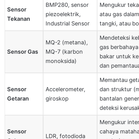
BMP280, sensor
Mengukur teka
Sensor
piezoelektrik,
atau gas dalam
Tekanan
Industrial Sensor
tangki, atau bo
Mendeteksi ke
MQ-2 (metana),
gas berbahaya
Sensor Gas
MQ-7 (karbon
bakar untuk k
monoksida)
dan pemantaua
Memantau get
Sensor
Accelerometer,
dan struktur (
Getaran
giroskop
bantalan gener
deteksi kerusa
Mengukur inten
Sensor
cahaya mataha
LDR, fotodioda