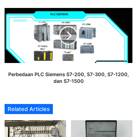
Perbedaan
PLC
Siemens
S7-
200,
S7-
300,
S7-
1200,
dan
Perbedaan PLC Siemens S7-200, S7-300, S7-1200,
S7-
dan S7-1500
1500
Related Articles