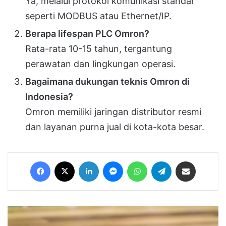
Ya, melalui protokol komunikasi standar
seperti MODBUS atau Ethernet/IP.
Berapa lifespan PLC Omron?
Rata-rata 10-15 tahun, tergantung
perawatan dan lingkungan operasi.
Bagaimana dukungan teknis Omron di
Indonesia?
Omron memiliki jaringan distributor resmi
dan layanan purna jual di kota-kota besar.
Facebook
X
LinkedIn
Messenger
WhatsApp
Telegram
Share via Email