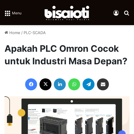
Log In
Se
Menu
Home
/
PLC-SCADA
Apakah PLC Omron Cocok
untuk Industri Masa Depan?
Facebook
X
LinkedIn
WhatsApp
Telegram
Share via Email