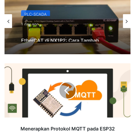
PLC-SCADA
1 day ago
EtherCAT di NX1P2: Cara Tambah
Distributed I/O tanpa Kabel Paralel
Menerapkan
Protokol
MQTT
pada
ESP32
Menerapkan Protokol MQTT pada ESP32