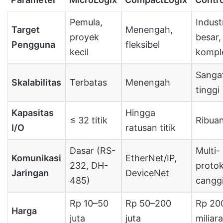
Pemula,
Indust
Target
Menengah,
proyek
besar,
Pengguna
fleksibel
kecil
kompl
Sanga
Skalabilitas
Terbatas
Menengah
tinggi
Kapasitas
Hingga
≤ 32 titik
Ribuan
I/O
ratusan titik
Dasar (RS-
Multi-
Komunikasi
EtherNet/IP,
232, DH-
protok
Jaringan
DeviceNet
485)
cangg
Rp 10–50
Rp 50–200
Rp 200
Harga
juta
juta
miliar