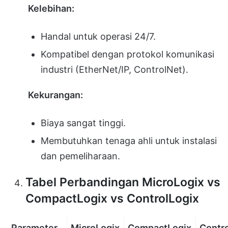
Kelebihan:
Handal untuk operasi 24/7.
Kompatibel dengan protokol komunikasi
industri (EtherNet/IP, ControlNet).
Kekurangan:
Biaya sangat tinggi.
Membutuhkan tenaga ahli untuk instalasi
dan pemeliharaan.
Tabel Perbandingan MicroLogix vs
CompactLogix vs ControlLogix
Parameter
MicroLogix
CompactLogix
Contr