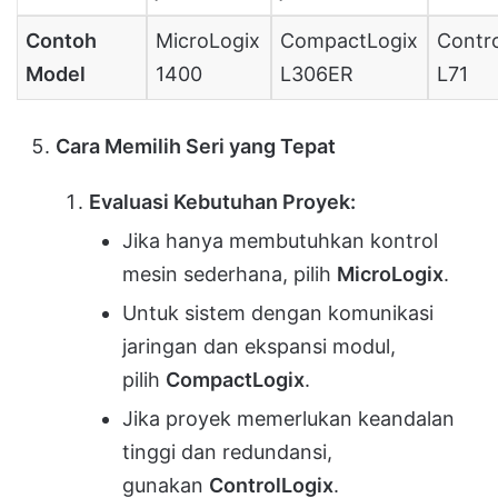
Contoh
MicroLogix
CompactLogix
Contr
Model
1400
L306ER
L71
Cara Memilih Seri yang Tepat
Evaluasi Kebutuhan Proyek:
Jika hanya membutuhkan kontrol
mesin sederhana, pilih
MicroLogix
.
Untuk sistem dengan komunikasi
jaringan dan ekspansi modul,
pilih
CompactLogix
.
Jika proyek memerlukan keandalan
tinggi dan redundansi,
gunakan
ControlLogix
.