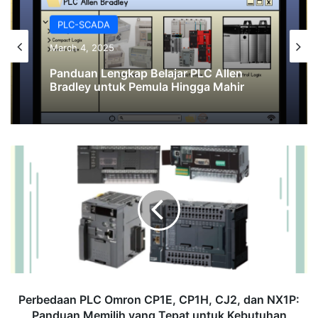
PLC-SCADA
March 4, 2025
Panduan Lengkap Belajar PLC Allen
Bradley untuk Pemula Hingga Mahir
Perbedaan
PLC
Omron
CP1E,
CP1H,
CJ2,
dan
NX1P:
Panduan
Memilih
Perbedaan PLC Omron CP1E, CP1H, CJ2, dan NX1P:
yang
Panduan Memilih yang Tepat untuk Kebutuhan
Tepat