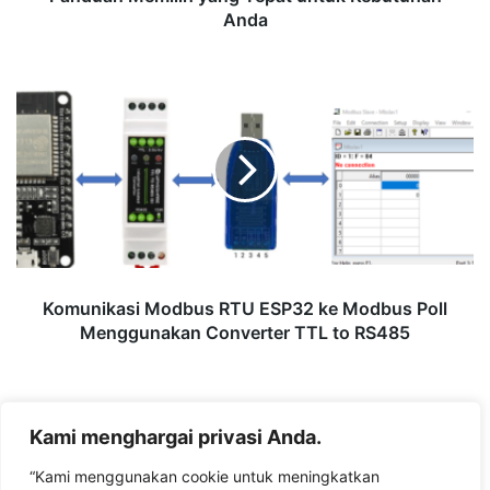
Anda
untuk
Kebutuhan
Anda
Komunikasi
Modbus
RTU
ESP32
ke
Modbus
Poll
Menggunakan
Converter
TTL
Komunikasi Modbus RTU ESP32 ke Modbus Poll
to
Menggunakan Converter TTL to RS485
RS485
Leave a Reply
Kami menghargai privasi Anda.
“Kami menggunakan cookie untuk meningkatkan