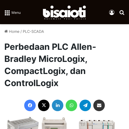
Log In
Se
Menu
Home
/
PLC-SCADA
Perbedaan PLC Allen-
Bradley MicroLogix,
CompactLogix, dan
ControlLogix
Facebook
X
LinkedIn
WhatsApp
Telegram
Share via Email