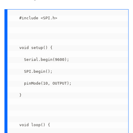
#include <SPI.h>

void setup() {

  Serial.begin(9600);

  SPI.begin();

  pinMode(10, OUTPUT);

}

void loop() {
