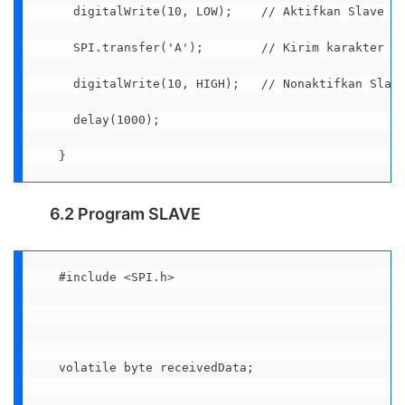
  digitalWrite(10, LOW);    // Aktifkan Slave

  SPI.transfer('A');        // Kirim karakter A

  digitalWrite(10, HIGH);   // Nonaktifkan Slave
  delay(1000);

}
6.2 Program SLAVE
#include <SPI.h>

volatile byte receivedData;
