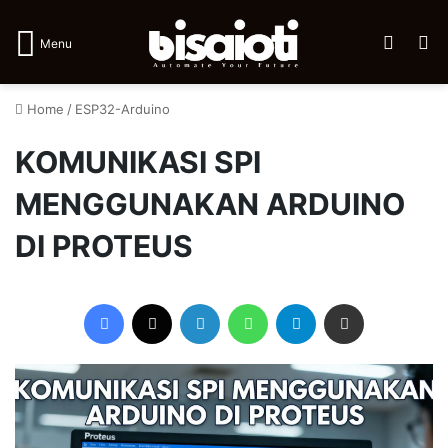
Log In
Se
Menu
Home
/
ESP32-Arduino
KOMUNIKASI SPI
MENGGUNAKAN ARDUINO
DI PROTEUS
Facebook
X
LinkedIn
WhatsApp
Telegram
Share via Email