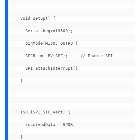
void setup() {

  Serial.begin(9600);

  pinMode(MISO, OUTPUT);

  SPCR |= _BV(SPE);     // Enable SPI

  SPI.attachInterrupt();

}

ISR (SPI_STC_vect) {

  receivedData = SPDR;

}
