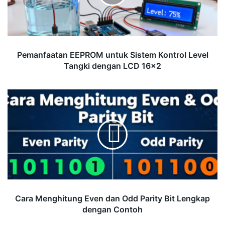
Level
Tangki
dengan
LCD
16×2
Pemanfaatan EEPROM untuk Sistem Kontrol Level
Tangki dengan LCD 16×2
Cara
Menghitung
Even
dan
Odd
Parity
Bit
Lengkap
dengan
Contoh
Cara Menghitung Even dan Odd Parity Bit Lengkap
dengan Contoh