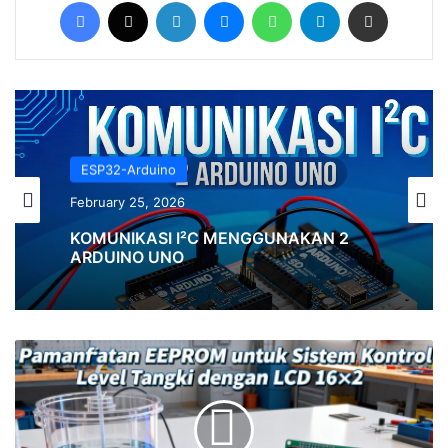
Facebook
X
LinkedIn
Messenger
WhatsApp
Telegram
Share via Email
ESP32-Arduino
February 25, 2026
KOMUNIKASI I²C MENGGUNAKAN 2
ARDUINO UNO
Pemanfaatan
EEPROM
untuk
Sistem
Kontrol