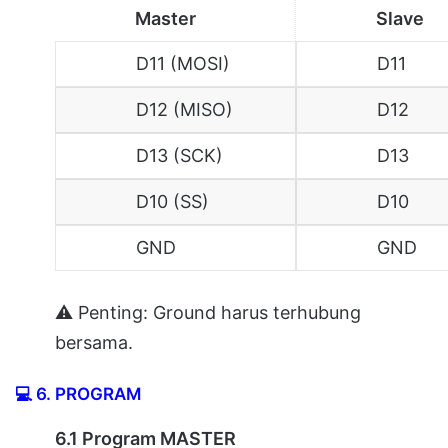
Master
Slave
D11 (MOSI)
D11
D12 (MISO)
D12
D13 (SCK)
D13
D10 (SS)
D10
GND
GND
⚠ Penting: Ground harus terhubung
bersama.
💻
6. PROGRAM
6.1 Program MASTER