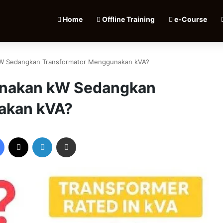
Home
Offline Training
e-Course
 Sedangkan Transformator Menggunakan kVA?
nakan kW Sedangkan
akan kVA?
Facebook
X
LinkedIn
Share via Email