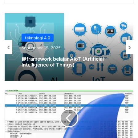
teknologi 4.0
teknologi 4.0
June 23, 2025
September 19, 2025
Blockchain dalam IoT: Apakah Solusi
Keamanan Masa Depan?
Tutorial
📘framework belajar AIoT (Artificial
Lengkap
Intelligence of Things)
Penggunaan
Wireshark
(Windows)