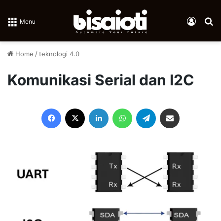
Log In
Se
Menu
Home
/
teknologi 4.0
Komunikasi Serial dan I2C
Facebook
X
LinkedIn
WhatsApp
Telegram
Share via Email