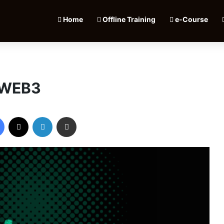
Home
Offline Training
e-Course
n WEB3
Facebook
X
LinkedIn
Share via Email