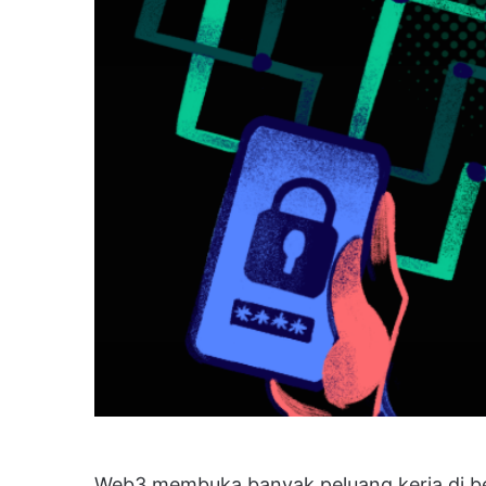
Web3 membuka banyak peluang kerja di be