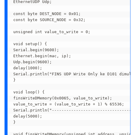
EthernetUDP Udp;

const byte DEST_NODE = 0x01;

const byte SOURCE_NODE = 0x32;

unsigned int value_to_write = 0;

void setup() {

Serial.begin(9600);

Ethernet.begin(mac, ip);

Udp.begin(9600);

delay(1000);

Serial.println("FINS UDP Write Only ke D101 dimulai
}

void loop() {

finsWriteDMemory(0x0065, value_to_write);

value_to_write = (value_to_write + 1) % 65536;

Serial.println("-----------------------------------
delay(5000);

}

void finsWriteDMemory(unsigned int address, unsigne