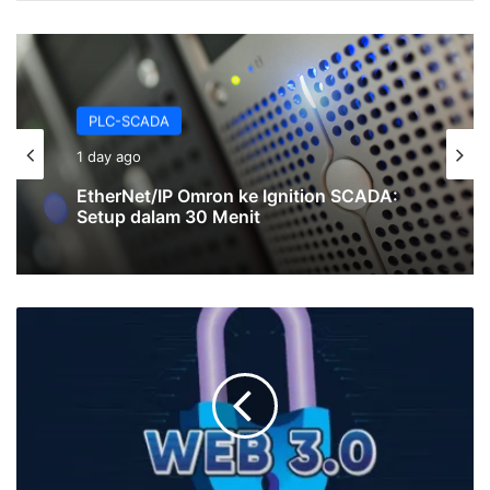
PLC-SCADA
2 days ago
PLC-SCADA
1 day ago
EtherCAT di NX1P2: Cara Tambah
Distributed I/O tanpa Kabel Paralel
Keamanan
EtherNet/IP Omron ke Ignition SCADA:
dan
Setup dalam 30 Menit
Privasi
dalam
Web3
untuk
Meningkatkan
Keamanan