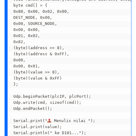
byte cmd[] = {

0x80, 0x00, 0x02, 0x00,

DEST_NODE, 0x00,

0x00, SOURCE_NODE,

0x00, 0x00,

0x01, 0x02,

0x82,

(byte)(address >> 8),

(byte)(address & 0xFF),

0x00,

0x00, 0x01,

(byte)(value >> 8),

(byte)(value & 0xFF)

};

Udp.beginPacket(plcIP, plcPort);

Udp.write(cmd, sizeof(cmd));

Udp.endPacket();

Serial.print("
 Menulis nilai ");

Serial.print(value);

Serial.println(" ke D101...");
