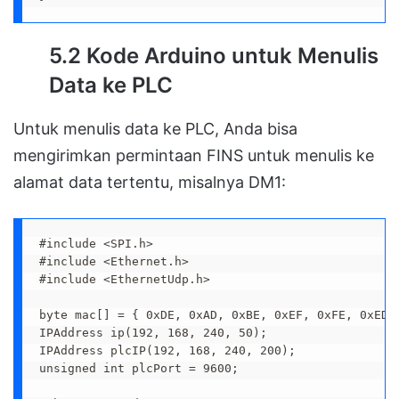
5.2
Kode Arduino untuk Menulis
Data ke PLC
Untuk menulis data ke PLC, Anda bisa
mengirimkan permintaan FINS untuk menulis ke
alamat data tertentu, misalnya DM1:
#include <SPI.h>

#include <Ethernet.h>

#include <EthernetUdp.h>

byte mac[] = { 0xDE, 0xAD, 0xBE, 0xEF, 0xFE, 0xED }
IPAddress ip(192, 168, 240, 50);

IPAddress plcIP(192, 168, 240, 200);

unsigned int plcPort = 9600;
