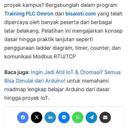
proyek kampus? Bergabunglah dalam program
Training PLC Omron
dari
bisaioti.com
yang telah
dipercaya oleh banyak peserta dari berbagai
latar belakang. Pelatihan ini mengajarkan konsep
dasar hingga praktik lanjutan seperti
penggunaan ladder diagram, timer, counter, dan
komunikasi Modbus RTU/TCP
Baca juga:
Ingin Jadi Ahli IoT & Otomasi? Semua
Bisa Dimulai dari Arduino!
untuk memahami
roadmap lengkap belajar Arduino dari dasar
hingga proyek IoT.
Facebook
X
LinkedIn
Messenger
WhatsApp
Telegram
Share via Email