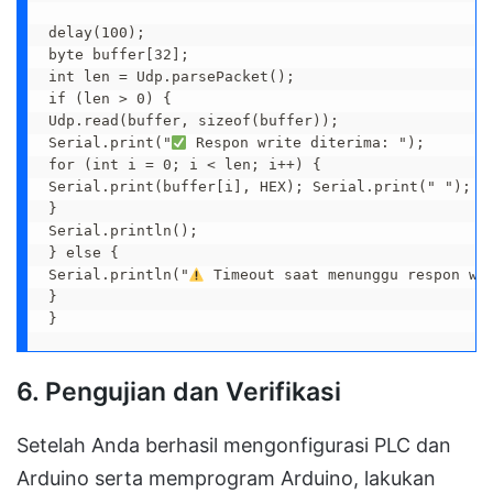
delay(100);

byte buffer[32];

int len = Udp.parsePacket();

if (len > 0) {

Udp.read(buffer, sizeof(buffer));

Serial.print("
 Respon write diterima: ");

for (int i = 0; i < len; i++) {

Serial.print(buffer[i], HEX); Serial.print(" ");

}

Serial.println();

} else {

Serial.println("
 Timeout saat menunggu respon wri
}

}
6.
Pengujian dan Verifikasi
Setelah Anda berhasil mengonfigurasi PLC dan
Arduino serta memprogram Arduino, lakukan