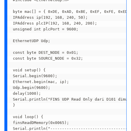
byte mac[] = { 0xDE, 0xAD, 0xBE, 0xEF, 0xFE, 0xED }
IPAddress ip(192, 168, 240, 50);

IPAddress plcIP(192, 168, 240, 200);

unsigned int plcPort = 9600;

EthernetUDP Udp;

const byte DEST_NODE = 0x01;

const byte SOURCE_NODE = 0x32;

void setup() {

Serial.begin(9600);

Ethernet.begin(mac, ip);

Udp.begin(9600);

delay(1000);

Serial.println("FINS UDP Read Only dari D101 dimula
}

void loop() {

finsReadDMemory(0x0065);

Serial.println("-----------------------------------