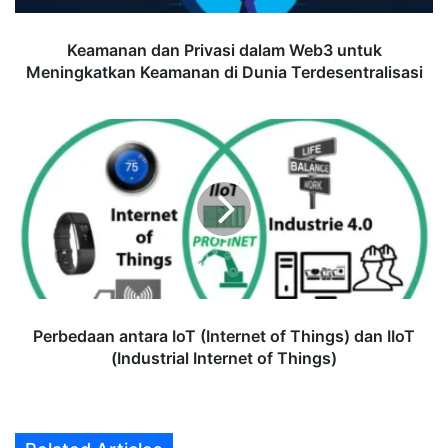
di
Dunia
Keamanan dan Privasi dalam Web3 untuk
Terdesentralisasi
Meningkatkan Keamanan di Dunia Terdesentralisasi
Perbedaan
antara
IoT
(Internet
of
Things)
dan
IIoT
(Industrial
Internet
Perbedaan antara IoT (Internet of Things) dan IIoT
of
(Industrial Internet of Things)
Things)