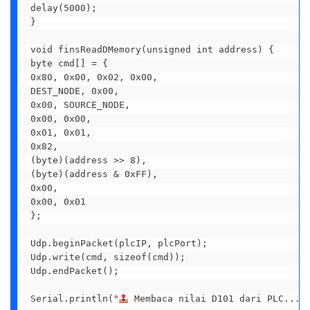
delay(5000);

}

void finsReadDMemory(unsigned int address) {

byte cmd[] = {

0x80, 0x00, 0x02, 0x00,

DEST_NODE, 0x00,

0x00, SOURCE_NODE,

0x00, 0x00,

0x01, 0x01,

0x82,

(byte)(address >> 8),

(byte)(address & 0xFF),

0x00,

0x00, 0x01

};

Udp.beginPacket(plcIP, plcPort);

Udp.write(cmd, sizeof(cmd));

Udp.endPacket();

Serial.println("
 Membaca nilai D101 dari PLC...")