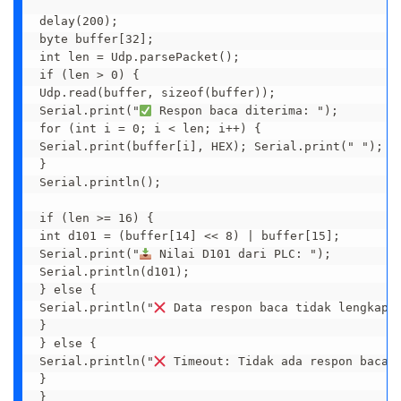
delay(200);

byte buffer[32];

int len = Udp.parsePacket();

if (len > 0) {

Udp.read(buffer, sizeof(buffer));

Serial.print("
 Respon baca diterima: ");

for (int i = 0; i < len; i++) {

Serial.print(buffer[i], HEX); Serial.print(" ");

}

Serial.println();

if (len >= 16) {

int d101 = (buffer[14] << 8) | buffer[15];

Serial.print("
 Nilai D101 dari PLC: ");

Serial.println(d101);

} else {

Serial.println("
 Data respon baca tidak lengkap")
}

} else {

Serial.println("
 Timeout: Tidak ada respon baca d
}

}