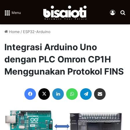
Log In
Se
Menu
Home
/
ESP32-Arduino
Integrasi Arduino Uno
dengan PLC Omron CP1H
Menggunakan Protokol FINS
Facebook
X
LinkedIn
WhatsApp
Telegram
Share via Email