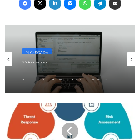
PLC-SCADA
20 hours ago
Sysmac Studio Tutorial: Install, Project
Baru, dan Download ke NX1P2
Keamanan
IoT:
Tantangan
dan
Solusi
di