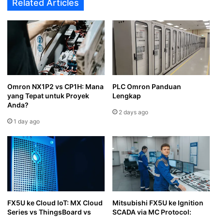
Related Articles
Omron NX1P2 vs CP1H: Mana
PLC Omron Panduan
yang Tepat untuk Proyek
Lengkap
Anda?
2 days ago
1 day ago
FX5U ke Cloud IoT: MX Cloud
Mitsubishi FX5U ke Ignition
Series vs ThingsBoard vs
SCADA via MC Protocol: