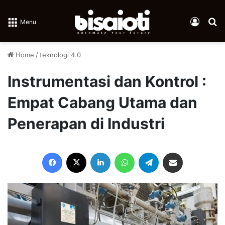
Log In
Se
Menu
Home
/
teknologi 4.0
Instrumentasi dan Kontrol :
Empat Cabang Utama dan
Penerapan di Industri
Facebook
X
LinkedIn
WhatsApp
Telegram
Share via Email