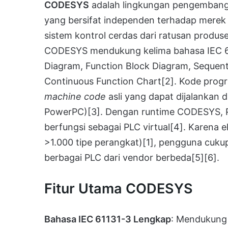
CODESYS
adalah lingkungan pengembanga
yang bersifat independen terhadap merek
sistem kontrol cerdas dari ratusan prod
CODESYS mendukung kelima bahasa IEC 6113
Diagram, Function Block Diagram, Sequenti
Continuous Function Chart
[2]
. Kode prog
machine code
asli yang dapat dijalankan 
PowerPC)
[3]
. Dengan runtime CODESYS, P
berfungsi sebagai PLC virtual
[4]
. Karena 
>1.000 tipe perangkat)
[1]
, pengguna cuku
berbagai PLC dari vendor berbeda
[5]
[6]
.
Fitur Utama CODESYS
Bahasa IEC 61131-3 Lengkap
: Mendukung 