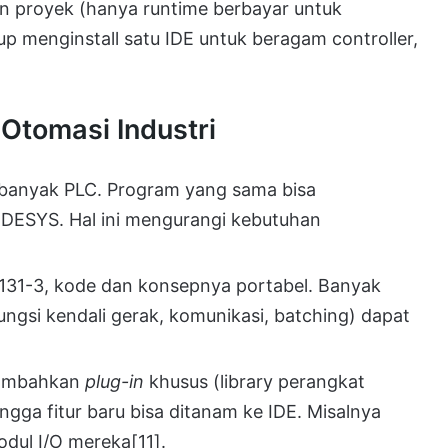
 proyek (hanya runtime berbayar untuk
up menginstall satu IDE untuk beragam controller,
tomasi Industri
 banyak PLC. Program yang sama bisa
DESYS. Hal ini mengurangi kebutuhan
1131-3, kode dan konsepnya portabel. Banyak
ungsi kendali gerak, komunikasi, batching) dapat
nambahkan
plug-in
khusus (library perangkat
gga fitur baru bisa ditanam ke IDE. Misalnya
dul I/O mereka
[11]
.