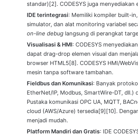
standar)
[2]
. CODESYS juga menyediakan ed
IDE terintegrasi
: Memiliki kompiler built-i
simulator, dan alat monitoring variabel sec
on-line debug
langsung di perangkat targe
Visualisasi & HMI
: CODESYS menyediakan
dapat drag-drop elemen visual dan menjal
browser HTML5
[8]
. CODESYS HMI/WebVis
mesin tanpa software tambahan.
Fieldbus dan Komunikasi
: Banyak protoko
EtherNet/IP, Modbus, SmartWire-DT, dll.) 
Pustaka komunikasi OPC UA, MQTT, BACne
cloud (AWS/Azure) tersedia
[9]
[10]
. Dengan
menjadi mudah.
Platform Mandiri dan Gratis
: IDE CODESYS 