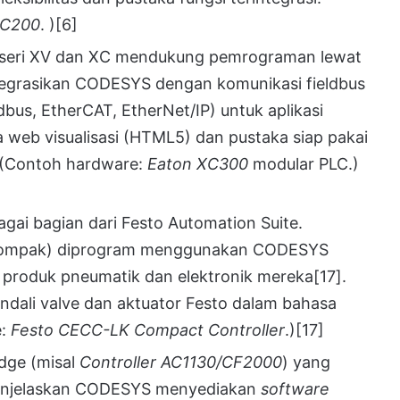
C200
. )
[6]
n seri XV dan XC mendukung pemrograman lewat
tegrasikan CODESYS dengan komunikasi fieldbus
s, EtherCAT, EtherNet/IP) untuk aplikasi
 web visualisasi (HTML5) dan pustaka siap pakai
 (Contoh hardware:
Eaton XC300
modular PLC.)
i bagian dari Festo Automation Suite.
g kompak) diprogram menggunakan CODESYS
k produk pneumatik dan elektronik mereka
[17]
.
dali valve dan aktuator Festo dalam bahasa
e:
Festo CECC-LK Compact Controller
.)
[17]
dge (misal
Controller AC1130/CF2000
) yang
enjelaskan CODESYS menyediakan
software