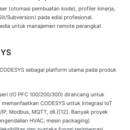
ser (otomasi pembuatan kode), profiler kinerja,
 (Git/Subversion) pada edisi profesional.
rsedia untuk manajemen remote perangkat
SYS
 CODESYS sebagai platform utama pada produk
seri I/O PFC 100/200/300) dirancang untuk
 memanfaatkan CODESYS untuk integrasi IoT
/IP, Modbus, MQTT, dll.)
[12]
. Banyak proyek
engendalian HVAC, mesin packaging)
bilitas dan pustaka fungsi terintegrasi.