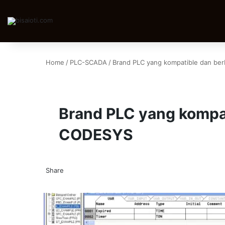
Home
/
PLC-SCADA
/
Brand PLC yang kompatible dan ber
Brand PLC yang kompat
CODESYS
Share
Facebook
X
LinkedIn
WhatsApp
Telegram
Share
via
Email