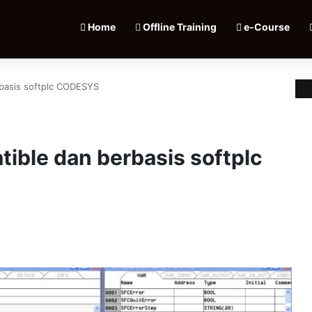
Home
Offline Training
e-Course
basis softplc CODESYS
ible dan berbasis softplc