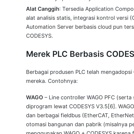
Alat Canggih
: Tersedia Application Compo
alat analisis statis, integrasi kontrol versi
Automation Server berbasis cloud pun te
CODESYS.
Merek PLC Berbasis CODE
Berbagai produsen PLC telah mengadopsi
mereka. Contohnya:
WAGO
– Line controller WAGO PFC (serta 
diprogram lewat CODESYS V3.5
[6]
. WAGO
dan berbagai fieldbus (EtherCAT, EtherNet
otomasi bangunan dan pabrik (misalnya p
menggunakan WAGO + CODESYS karena fleksi