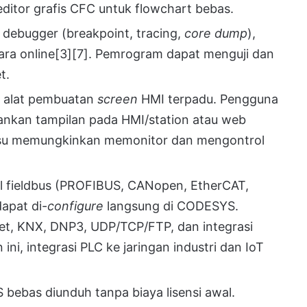
itor grafis CFC untuk flowchart bebas.
n, debugger (breakpoint, tracing,
core dump
),
ara online
[3]
[7]
. Pemrogram dapat menguji dan
t.
 alat pembuatan
screen
HMI terpadu. Pengguna
ankan tampilan pada HMI/station atau web
u memungkinkan memonitor dan mengontrol
l fieldbus (PROFIBUS, CANopen, EtherCAT,
dapat di-
configure
langsung di CODESYS.
t, KNX, DNP3, UDP/TCP/FTP, dan integrasi
 ini, integrasi PLC ke jaringan industri dan IoT
bebas diunduh tanpa biaya lisensi awal.