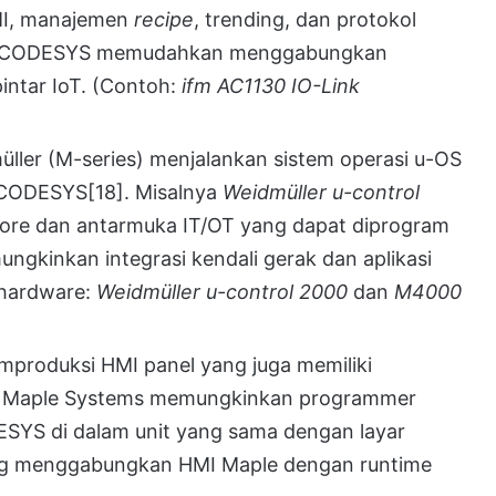
I, manajemen
recipe
, trending, dan protokol
 CODESYS memudahkan menggabungkan
pintar IoT. (Contoh:
ifm AC1130 IO-Link
ller (M-series) menjalankan sistem operasi u-OS
e CODESYS
[18]
. Misalnya
Weidmüller u-control
ore dan antarmuka IT/OT yang dapat diprogram
mungkinkan integrasi kendali gerak dan aplikasi
 hardware:
Weidmüller u-control 2000
dan
M4000
produksi HMI panel yang juga memiliki
 Maple Systems memungkinkan programmer
ESYS di dalam unit yang sama dengan layar
g menggabungkan HMI Maple dengan runtime