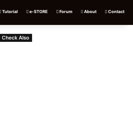
Tutorial
e-STORE
Forum
About
Contact
Check Also
Close