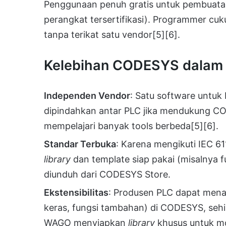
Penggunaan penuh gratis untuk pembuatan
perangkat tersertifikasi). Programmer cuk
tanpa terikat satu vendor
[5]
[6]
.
Kelebihan CODESYS dalam O
Independen Vendor
: Satu software untuk
dipindahkan antar PLC jika mendukung CO
mempelajari banyak tools berbeda
[5]
[6]
.
Standar Terbuka
: Karena mengikuti IEC 6
library
dan template siap pakai (misalnya f
diunduh dari CODESYS Store.
Ekstensibilitas
: Produsen PLC dapat me
keras, fungsi tambahan) di CODESYS, sehin
WAGO menyiapkan
library
khusus untuk mo