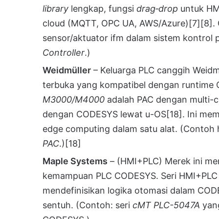
library
lengkap, fungsi
drag‑drop
untuk HM
cloud (MQTT, OPC UA, AWS/Azure)
[7]
[8]
.
sensor/aktuator ifm dalam sistem kontrol 
Controller
.)
Weidmüller
– Keluarga PLC canggih Weidmü
terbuka yang kompatibel dengan runtim
M3000/M4000
adalah PAC dengan multi-c
dengan CODESYS lewat u-OS
[18]
. Ini me
edge computing dalam satu alat. (Contoh
PAC
.)
[18]
Maple Systems
– (HMI+PLC) Merek ini mem
kemampuan PLC CODESYS. Seri HMI+PLC
mendefinisikan logika otomasi dalam COD
sentuh. (Contoh: seri
cMT PLC-5047A
yan