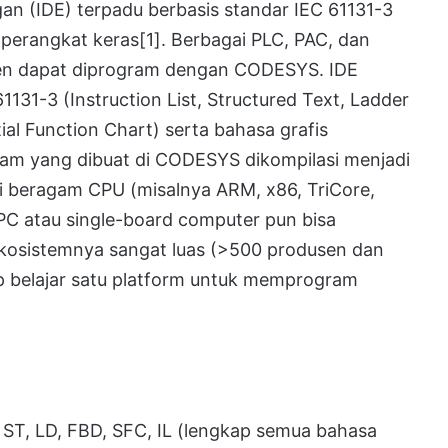
n (IDE) terpadu berbasis standar IEC 61131-3
 perangkat keras
[1]
. Berbagai PLC, PAC, dan
usen dapat diprogram dengan CODESYS. IDE
1-3 (Instruction List, Structured Text, Ladder
al Function Chart) serta bahasa grafis
ram yang dibuat di CODESYS dikompilasi menjadi
di beragam CPU (misalnya ARM, x86, TriCore,
C atau single-board computer pun bisa
ekosistemnya sangat luas (>500 produsen dan
p belajar satu platform untuk memprogram
ST, LD, FBD, SFC, IL (lengkap semua bahasa