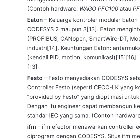
(Contoh hardware:
WAGO PFC100
atau
PF
Eaton
– Keluarga kontroler modular Eato
CODESYS 2 maupun 3
[13]
. Eaton mengin
(PROFIBUS, CANopen, SmartWire-DT, Modbu
industri
[14]
. Keuntungan Eaton: antarmuka
(kendali PID, motion, komunikasi)
[15]
[16]
.
[13]
Festo
– Festo menyediakan CODESYS sebaga
Controller Festo (seperti CECC-LK yan
“provided by Festo” yang dioptimasi untu
Dengan itu engineer dapat membangun ken
standar IEC yang sama. (Contoh hardwar
ifm
– ifm efector menawarkan controller e
diprogram dengan CODESYS. Situs ifm m