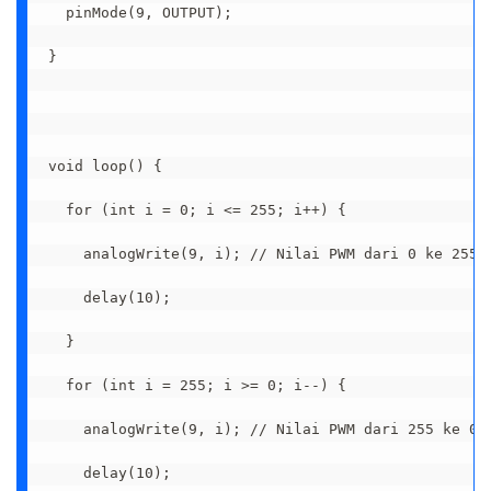
  pinMode(9, OUTPUT);

}

void loop() {

  for (int i = 0; i <= 255; i++) {

    analogWrite(9, i); // Nilai PWM dari 0 ke 255

    delay(10);

  }

  for (int i = 255; i >= 0; i--) {

    analogWrite(9, i); // Nilai PWM dari 255 ke 0

    delay(10);
