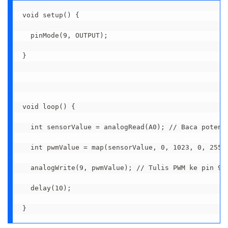
void setup() {

  pinMode(9, OUTPUT);

}

void loop() {

  int sensorValue = analogRead(A0); // Baca potensi
  int pwmValue = map(sensorValue, 0, 1023, 0, 255);
  analogWrite(9, pwmValue); // Tulis PWM ke pin 9

  delay(10);

}