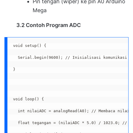
Pin tengah (wiper) ke pin A0 Arduino
Mega
3.2 Contoh Program ADC
void setup() {

  Serial.begin(9600); // Inisialisasi komunikasi se
}

void loop() {

  int nilaiADC = analogRead(A0); // Membaca nilai a
  float tegangan = (nilaiADC * 5.0) / 1023.0; // Ko