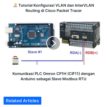
Packet
Tutorial Konfigurasi VLAN dan InterVLAN
Tracer
Routing di Cisco Packet Tracer
Komunikasi
PLC
Omron
CP1H
(CIF11)
dengan
Arduino
sebagai
Slave
Modbus
Komunikasi PLC Omron CP1H (CIF11) dengan
RTU
Arduino sebagai Slave Modbus RTU
Related Articles