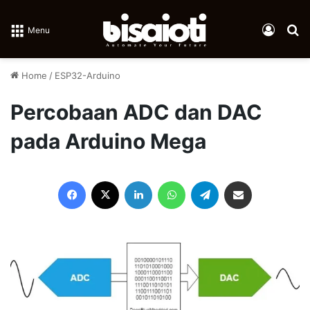
Log In
Se
Menu
Home
/
ESP32-Arduino
Percobaan ADC dan DAC
pada Arduino Mega
Facebook
X
LinkedIn
WhatsApp
Telegram
Share via Email