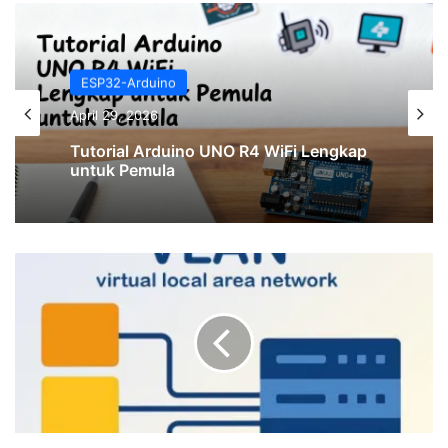
ESP32-Arduino
ESP32-Arduino
February 25, 2026
April 29, 2026
KOMUNIKASI I²C MENGGUNAKAN 2
ARDUINO UNO
Tutorial Arduino UNO R4 WiFi Lengkap
untuk Pemula
Tutorial
Konfigurasi
VLAN
dan
InterVLAN
Routing
di
Cisco