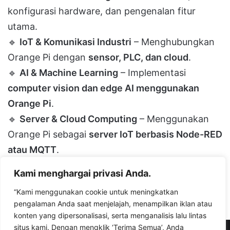
konfigurasi hardware, dan pengenalan fitur
utama.
🔹
IoT & Komunikasi Industri
– Menghubungkan
Orange Pi dengan
sensor, PLC, dan cloud
.
🔹
AI & Machine Learning
– Implementasi
computer vision dan edge AI menggunakan
Orange Pi
.
🔹
Server & Cloud Computing
– Menggunakan
Orange Pi sebagai
server IoT berbasis Node-RED
atau MQTT
.
Kami menghargai privasi Anda.
Facebook
X
LinkedIn
Messenger
WhatsApp
Telegram
Share via Email
“Kami menggunakan cookie untuk meningkatkan
pengalaman Anda saat menjelajah, menampilkan iklan atau
konten yang dipersonalisasi, serta menganalisis lalu lintas
situs kami. Dengan mengklik ‘Terima Semua’, Anda