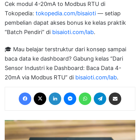
Cek modul 4-20mA to Modbus RTU di
Tokopedia:
tokopedia.com/bisaioti
— setiap
pembelian dapat akses bonus ke kelas praktik
“Batch Pendiri” di
bisaioti.com/lab
.
🎓 Mau belajar terstruktur dari konsep sampai
baca data ke dashboard? Gabung kelas “Dari
Sensor Industri ke Dashboard: Baca Data 4-
20mA via Modbus RTU” di
bisaioti.com/lab
.
Facebook
X
LinkedIn
Messenger
WhatsApp
Telegram
Share via Email