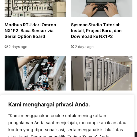
Modbus RTU dari Omron
Sysmac Studio Tutorial:
NX1P2: Baca Sensor via
Install, Project Baru, dan
Serial Option Board
Download ke NX1P2
2 days ago
2 days ago
Omron NX1P2 vs CP1H: Mana
PLC Omron Panduan
yang Tepat untuk Proyek
Lengkap
Kami menghargai privasi Anda.
Anda?
3 days ago
“Kami menggunakan cookie untuk meningkatkan
3 days ago
pengalaman Anda saat menjelajah, menampilkan iklan atau
konten yang dipersonalisasi, serta menganalisis lalu lintas
situs kami. Dengan mengklik ‘Terima Semua’, Anda