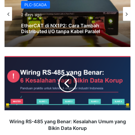
PLC-SCADA
2 days ago
EtherCAT di NX1P2: Cara Tambah
Distributed I/O tanpa Kabel Paralel
Wiring
RS-
485
yang
Benar:
Kesalahan
Umum
yang
Bikin
Data
Wiring RS-485 yang Benar: Kesalahan Umum yang
Korup
Bikin Data Korup