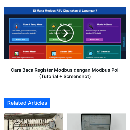
Cara
Baca
Register
Modbus
dengan
Modbus
Poll
(Tutorial
+
Screenshot)
Cara Baca Register Modbus dengan Modbus Poll
(Tutorial + Screenshot)
Related Articles