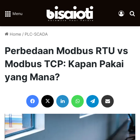
Log In
Se
Menu
Home
/
PLC-SCADA
Perbedaan Modbus RTU vs
Modbus TCP: Kapan Pakai
yang Mana?
Facebook
X
LinkedIn
WhatsApp
Telegram
Share via Email