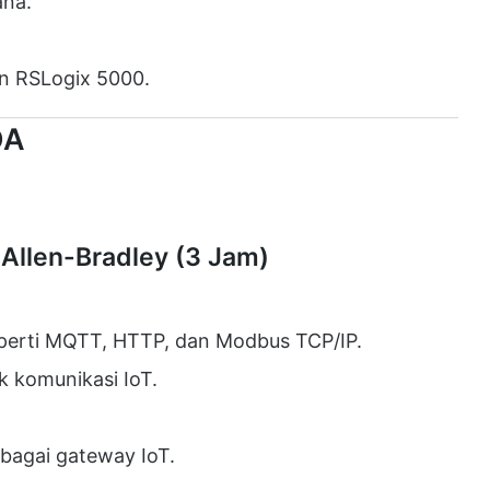
ana.
n RSLogix 5000.
DA
 Allen-Bradley (3 Jam)
eperti MQTT, HTTP, dan Modbus TCP/IP.
k komunikasi IoT.
bagai gateway IoT.