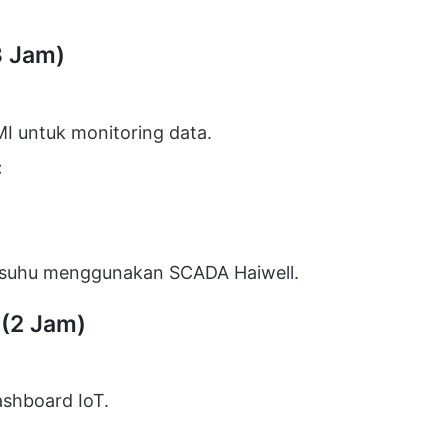
3 Jam)
I untuk monitoring data.
:
 suhu menggunakan SCADA Haiwell.
 (2 Jam)
ashboard IoT.