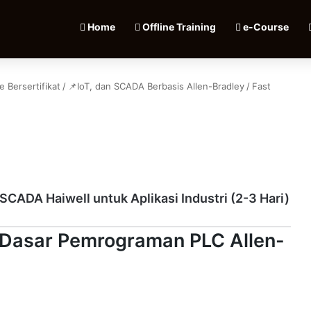
Home
Offline Training
e-Course
e Bersertifikat
/
📌IoT, dan SCADA Berbasis Allen-Bradley
/
Fast
SCADA Haiwell untuk Aplikasi Industri (2-3 Hari)
& Dasar Pemrograman PLC Allen-