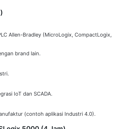
)
 PLC Allen-Bradley (MicroLogix, CompactLogix,
ngan brand lain.
tri.
egrasi IoT dan SCADA.
ufaktur (contoh aplikasi Industri 4.0).
SLogix 5000 (4 Jam)